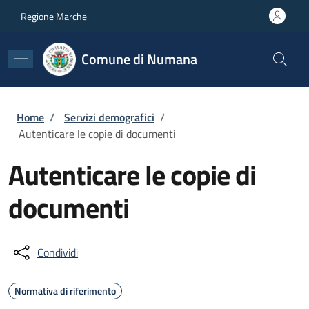
Salta al contenuto principale
Skip to footer content
Regione Marche
Comune di Numana
Briciole di pane
Home
/
Servizi demografici
/
Autenticare le copie di documenti
Autenticare le copie di
documenti
Condividi
Normativa di riferimento