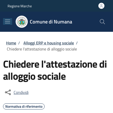
Salta al contenuto principale
Skip to footer content
Regione Marche
Comune di Numana
Briciole di pane
Home
/
Alloggi ERP e housing sociale
/
Chiedere l'attestazione di alloggio sociale
Chiedere l'attestazione di
alloggio sociale
Condividi
Normativa di riferimento