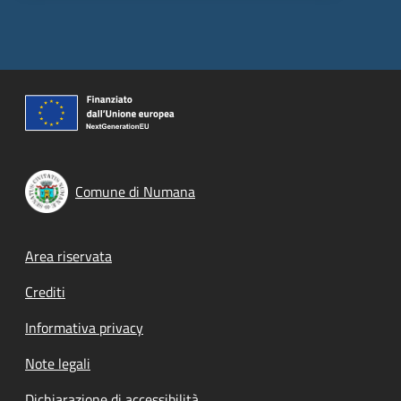
Comune di Numana
Footer menu
Area riservata
Crediti
Informativa privacy
Note legali
Dichiarazione di accessibilità