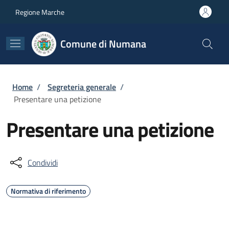
Salta al contenuto principale
Skip to footer content
Regione Marche
Comune di Numana
Briciole di pane
Home
/
Segreteria generale
/
Presentare una petizione
Presentare una petizione
Condividi
Normativa di riferimento