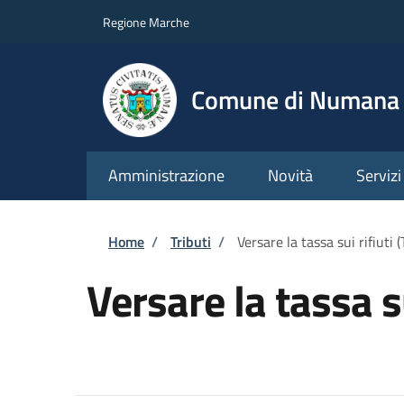
Salta al contenuto principale
Skip to footer content
Regione Marche
Comune di Numana
Amministrazione
Novità
Servizi
Briciole di pane
Home
/
Tributi
/
Versare la tassa sui rifiuti 
Versare la tassa su