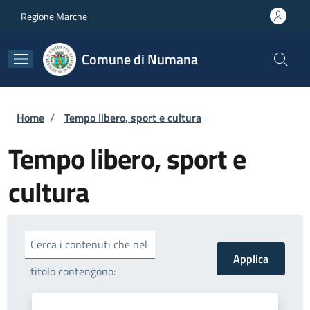
Salta al contenuto principale
Skip to footer content
Regione Marche
Comune di Numana
Briciole di pane
Home
/
Tempo libero, sport e cultura
Tempo libero, sport e
cultura
Cerca i contenuti che nel
titolo contengono: