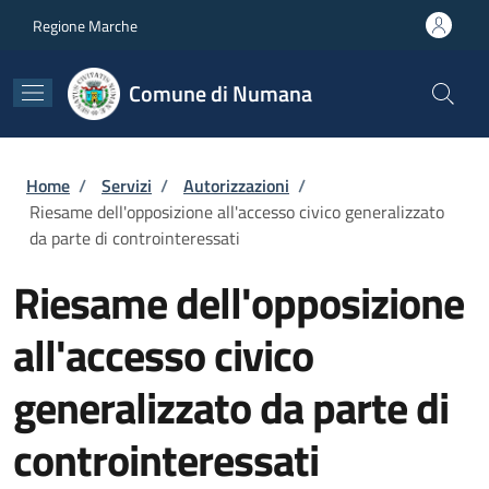
Salta al contenuto principale
Skip to footer content
Regione Marche
Comune di Numana
Briciole di pane
Home
/
Servizi
/
Autorizzazioni
/
Riesame dell'opposizione all'accesso civico generalizzato
da parte di controinteressati
Riesame dell'opposizione
all'accesso civico
generalizzato da parte di
controinteressati