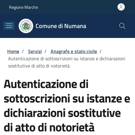
Salta al contenuto principale
Skip to footer content
Regione Marche
Comune di Numana
Briciole di pane
Home
/
Servizi
/
Anagrafe e stato civile
/
Autenticazione di sottoscrizioni su istanze e dichiarazioni
sostitutive di atto di notorietà
Autenticazione di
sottoscrizioni su istanze e
dichiarazioni sostitutive
di atto di notorietà