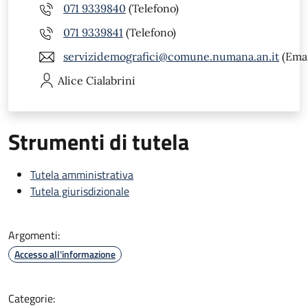
071 9339840
(Telefono)
071 9339841
(Telefono)
servizidemografici@comune.numana.an.it
(Emai
Alice
Cialabrini
Strumenti di tutela
Tutela amministrativa
Tutela giurisdizionale
Argomenti:
Accesso all'informazione
Categorie: