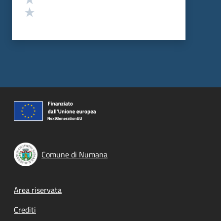
Valuta 1 stelle su 5
Comune di Numana
Footer menu
Area riservata
Crediti