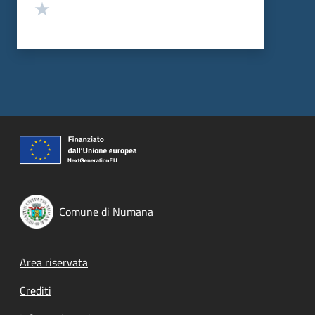
Valuta 1 stelle su 5
Comune di Numana
Footer menu
Area riservata
Crediti