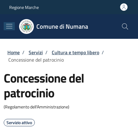
Salta al contenuto principale
Skip to footer content
Regione Marche
Comune di Numana
Briciole di pane
Home
/
Servizi
/
Cultura e tempo libero
/
Concessione del patrocinio
Concessione del
patrocinio
(Regolamento dell'Amministrazione)
Servizio attivo