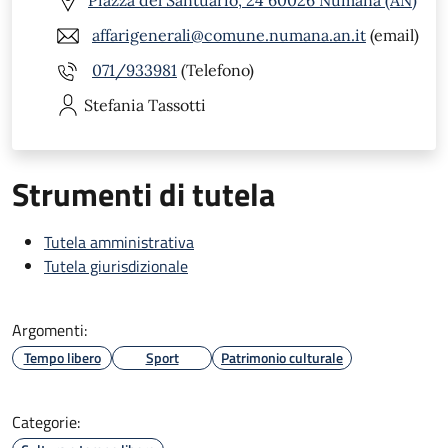
Piazza del Santuario, 24 60026 Numana (AN)
affarigenerali@comune.numana.an.it
(email)
071/933981
(Telefono)
Stefania
Tassotti
Strumenti di tutela
Tutela amministrativa
Tutela giurisdizionale
Argomenti:
Tempo libero
Sport
Patrimonio culturale
Categorie: