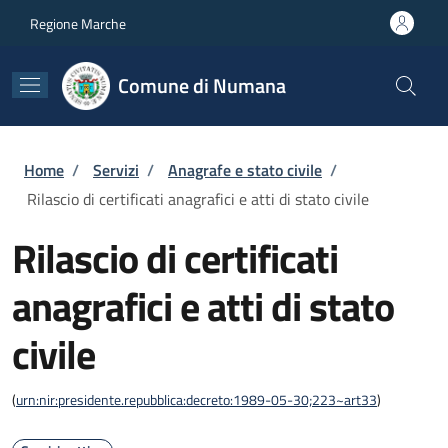
Salta al contenuto principale
Skip to footer content
Regione Marche
Comune di Numana
Briciole di pane
Home
/
Servizi
/
Anagrafe e stato civile
/
Rilascio di certificati anagrafici e atti di stato civile
Rilascio di certificati
anagrafici e atti di stato
civile
(
urn:nir:presidente.repubblica:decreto:1989-05-30;223~art33
)