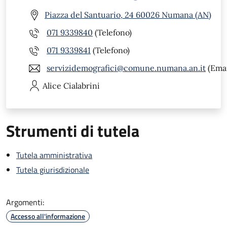
Piazza del Santuario, 24 60026 Numana (AN)
071 9339840
(Telefono)
071 9339841
(Telefono)
servizidemografici@comune.numana.an.it
(Emai
Alice
Cialabrini
Strumenti di tutela
Tutela amministrativa
Tutela giurisdizionale
Argomenti:
Accesso all'informazione