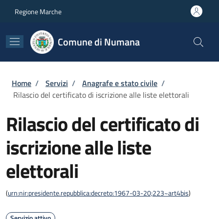
Salta al contenuto principale
Skip to footer content
Regione Marche
Comune di Numana
Briciole di pane
Home
/
Servizi
/
Anagrafe e stato civile
/
Rilascio del certificato di iscrizione alle liste elettorali
Rilascio del certificato di
iscrizione alle liste
elettorali
(
urn:nir:presidente.repubblica:decreto:1967-03-20;223~art4bis
)
Servizio attivo