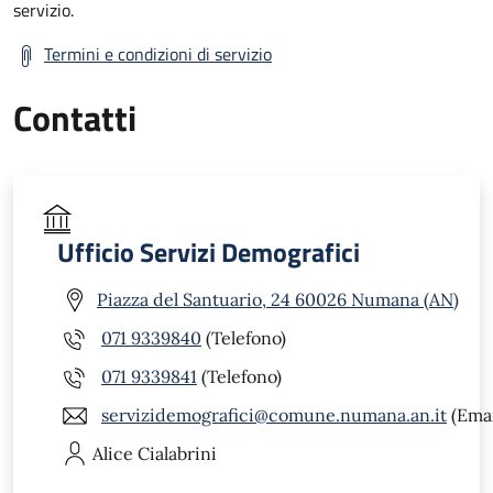
servizio.
Termini e condizioni di servizio
Contatti
Ufficio Servizi Demografici
Piazza del Santuario, 24 60026 Numana (AN)
071 9339840
(Telefono)
071 9339841
(Telefono)
servizidemografici@comune.numana.an.it
(Emai
Alice
Cialabrini