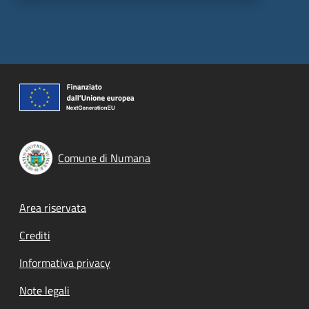
Comune di Numana
Footer menu
Area riservata
Crediti
Informativa privacy
Note legali