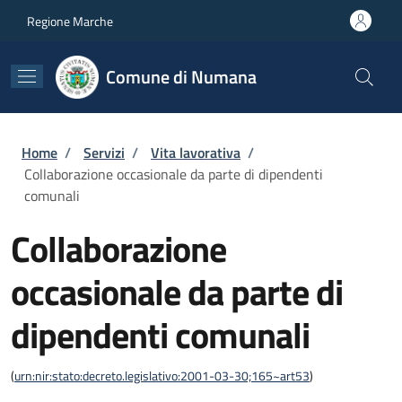
Salta al contenuto principale
Skip to footer content
Regione Marche
Comune di Numana
Briciole di pane
Home
/
Servizi
/
Vita lavorativa
/
Collaborazione occasionale da parte di dipendenti
comunali
Collaborazione
occasionale da parte di
dipendenti comunali
(
urn:nir:stato:decreto.legislativo:2001-03-30;165~art53
)