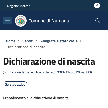
Salta al contenuto principale
Skip to footer content
Regione Marche
Comune di Numana
Briciole di pane
Home
/
Servizi
/
Anagrafe e stato civile
/
Dichiarazione di nascita
Dichiarazione di nascita
(
urn:nir:presidente.repubblica:decreto:2000-11-03;396~art30
)
Servizio attivo
Procedimento di dichiarazione di nascita