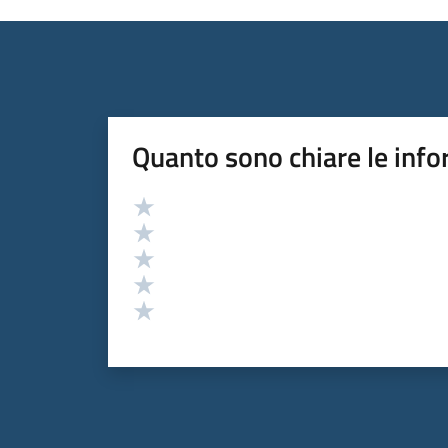
Quanto sono chiare le info
Valutazione
Valuta 5 stelle su 5
Valuta 4 stelle su 5
Valuta 3 stelle su 5
Valuta 2 stelle su 5
Valuta 1 stelle su 5