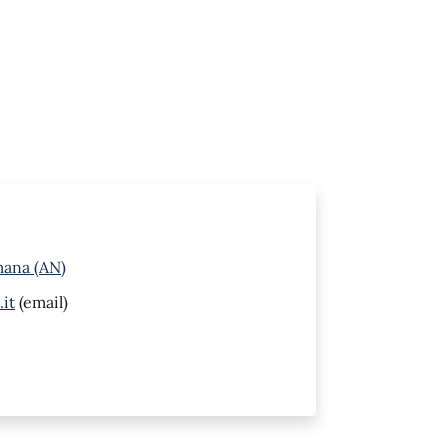
mana (AN)
it
(email)