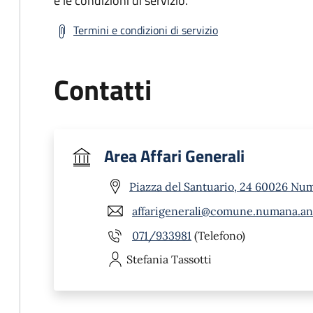
e le condizioni di servizio.
Termini e condizioni di servizio
Contatti
Area Affari Generali
Piazza del Santuario, 24 60026 Nu
affarigenerali@comune.numana.an.
071/933981
(Telefono)
Stefania
Tassotti