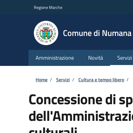
Salta al contenuto principale
Skip to footer content
Regione Marche
Comune di Numana
Amministrazione
Novità
Servizi
Briciole di pane
Home
/
Servizi
/
Cultura e tempo libero
/
Concessione di sp
dell'Amministrazi
culturali