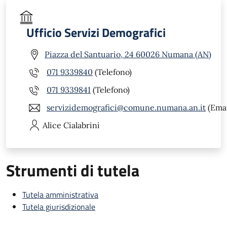
Ufficio Servizi Demografici
Piazza del Santuario, 24 60026 Numana (AN)
071 9339840
(Telefono)
071 9339841
(Telefono)
servizidemografici@comune.numana.an.it
(Emai
Alice
Cialabrini
Strumenti di tutela
Tutela amministrativa
Tutela giurisdizionale