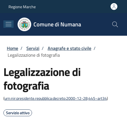
Salta al contenuto principale
Skip to footer content
Regione Marche
Comune di Numana
Briciole di pane
Home
/
Servizi
/
Anagrafe e stato civile
/
Legalizzazione di fotografia
Legalizzazione di
fotografia
(
urn:nir:presidente.repubblica:decreto:2000-12-28;445~art34
)
Servizio attivo