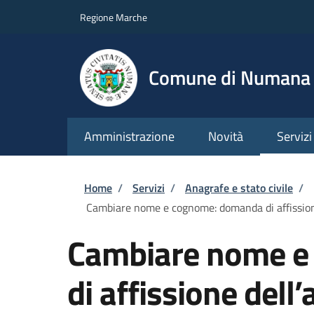
Salta al contenuto principale
Skip to footer content
Regione Marche
Comune di Numana
Amministrazione
Novità
Servizi
Briciole di pane
Home
/
Servizi
/
Anagrafe e stato civile
/
Cambiare nome e cognome: domanda di affission
Cambiare nome e
di affissione dell’