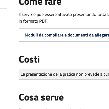
Come fare
Il servizio può essere attivato presentando tutta
in formato PDF.
Moduli da compilare e documenti da allegar
Costi
Tipo di pagamento
Importo
La presentazione della pratica non prevede al
Cosa serve