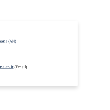
mana (AN)
a.an.it
(Email)