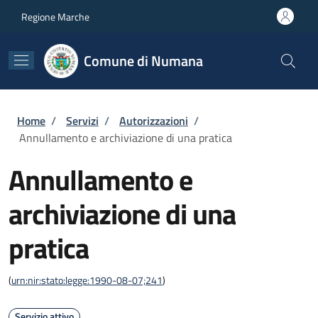
Salta al contenuto principale
Skip to footer content
Regione Marche
Comune di Numana
Briciole di pane
Home
/
Servizi
/
Autorizzazioni
/
Annullamento e archiviazione di una pratica
Annullamento e
archiviazione di una
pratica
(
urn:nir:stato:legge:1990-08-07;241
)
Servizio attivo