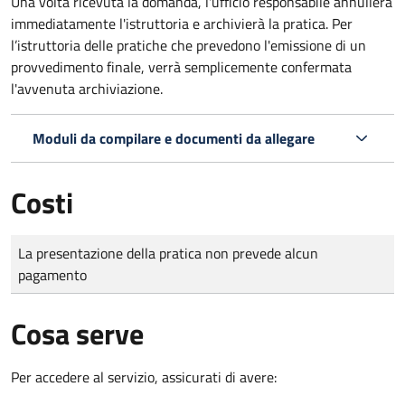
Una volta ricevuta la domanda, l'ufficio responsabile annullerà
immediatamente l'istruttoria e archivierà la pratica. Per
l’istruttoria delle pratiche che prevedono l'emissione di un
provvedimento finale, verrà semplicemente confermata
l'avvenuta archiviazione.
Moduli da compilare e documenti da allegare
Costi
Tipo di pagamento
Importo
La presentazione della pratica non prevede alcun
pagamento
Cosa serve
Per accedere al servizio, assicurati di avere: