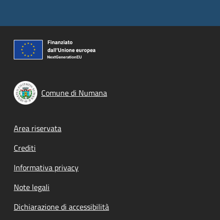
Comune di Numana
Footer menu
Area riservata
Crediti
Informativa privacy
Note legali
Dichiarazione di accessibilità