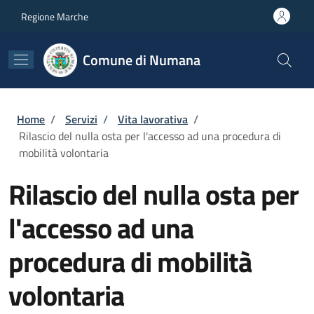
Salta al contenuto principale
Skip to footer content
Regione Marche
Comune di Numana
Briciole di pane
Home
/
Servizi
/
Vita lavorativa
/
Rilascio del nulla osta per l'accesso ad una procedura di
mobilità volontaria
Rilascio del nulla osta per
l'accesso ad una
procedura di mobilità
volontaria