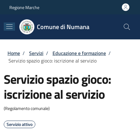
Salta al contenuto principale
Skip to footer content
Regione Marche
Comune di Numana
Briciole di pane
Home
/
Servizi
/
Educazione e formazione
/
Servizio spazio gioco: iscrizione al servizio
Servizio spazio gioco:
iscrizione al servizio
(Regolamento comunale)
Servizio attivo