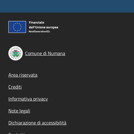
Comune di Numana
Footer menu
Area riservata
Crediti
Informativa privacy
Note legali
Dichiarazione di accessibilità