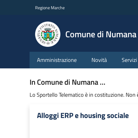
Salta al contenuto principale
Skip to footer content
Regione Marche
Comune di Numana
Amministrazione
Novità
Servizi
In Comune di Numana …
Lo Sportello Telematico è in costituzione. Non è
Alloggi ERP e housing sociale