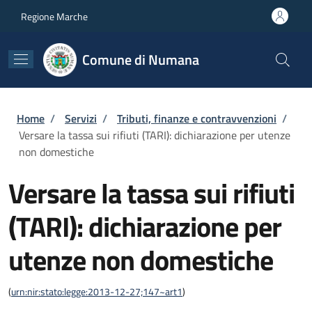
Salta al contenuto principale
Skip to footer content
Regione Marche
Comune di Numana
Briciole di pane
Home
/
Servizi
/
Tributi, finanze e contravvenzioni
/
Versare la tassa sui rifiuti (TARI): dichiarazione per utenze
non domestiche
Versare la tassa sui rifiuti
(TARI): dichiarazione per
utenze non domestiche
(
urn:nir:stato:legge:2013-12-27;147~art1
)